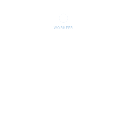
WORKFER
D
Dem